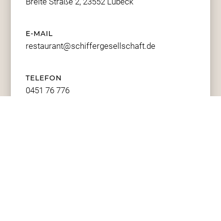
Breite Straße 2, 23552 Lübeck
E-MAIL
restaurant@schiffergesellschaft.de
TELEFON
0451 76 776
FAX
0451 73279
SITEMAP