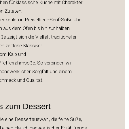
ehen für klassische Küche mit Charakter
ausgewählten Zutaten.
nkeulen in Preiselbeer-Senf-Soße über
 aus dem Ofen bis hin zur halben
zeigt sich die Vielfalt traditioneller
 kommen zeitlose Klassiker
chnitzel vom Kalb und
Pfefferrahmsoße. So verbinden wir
andwerklicher Sorgfalt und einem
chmack und Qualität.
 zum Dessert
e eine Dessertauswahl, die feine Süße,
d einen Hauch hanseatischer Erzählfreude