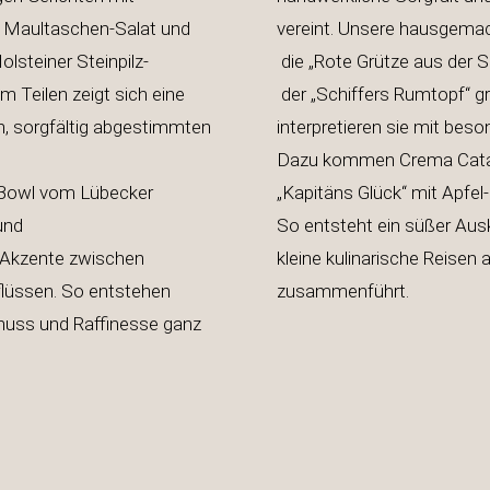
 Maultaschen-Salat und
vereint. Unsere 
steiner Steinpilz-
die „Rote Grütze a
 Teilen zeigt sich eine
der „Schiffers Rumtopf“ gr
, sorgfältig abgestimmten
interpretieren sie
nten.
Dazu kommen Crema Catal
 Bowl vom Lübecker
„Kapitäns Glück“ mit Apfel
n-Sahnesoße und
So entsteht ein süßer A
 Akzente zwischen
kleine kulinarische Reisen 
flüssen. So entstehen
zusammenführt.
enuss und Raffinesse ganz