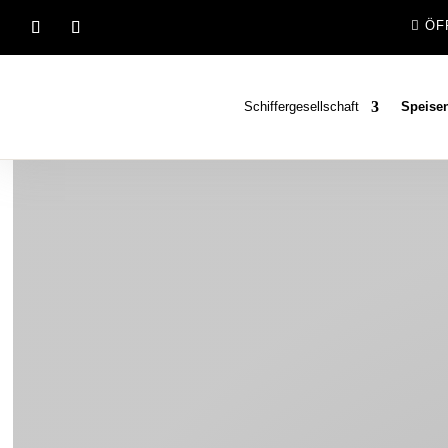
ÖF
Schiffergesellschaft
Speise