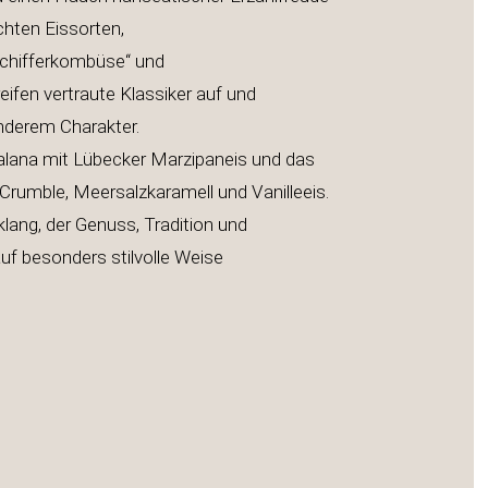
hausgemachten Eissorten,
us der Schifferkombüse“ und
eifen vertraute Klassiker auf und
 mit besonderem Charakter.
ana mit Lübecker Marzipaneis und das
-Crumble, Meersalzkaramell und Vanilleeis.
usklang, der Genuss, Tradition und
auf besonders stilvolle Weise