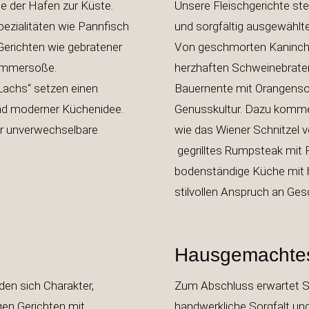
e der Hafen zur Küste.
Unsere Fleischgerichte st
ezialitäten wie Pannfisch
und sorgfältig 
Gerichten wie gebratener
Von geschmorten Kaninche
e mit Hummersoße.
herzhaften Schweinebraten
achs“ setzen einen
Bauernente mit Orangensoße 
nd moderner Küchenidee.
Genusskultur. Dazu
er unverwechselbare
wie das Wiener S
gegrilltes Rumpsteak mit 
bodenständige Küche mit h
stilvollen Anspruch an Ges
Hausgemachtes
den sich Charakter,
Zum Abschluss erwartet Si
gen Gerichten mit
handwerkliche Sorgfalt un