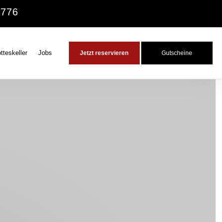
 776
tteskeller
Jobs
Jetzt reservieren
Gutscheine